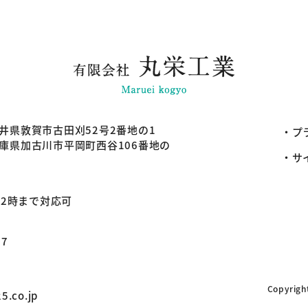
 福井県敦賀市古田刈52号2番地の1
・プ
 兵庫県加古川市平岡町西谷106番地の
・サ
22時まで対応可
5
77
Copyrigh
5.co.jp